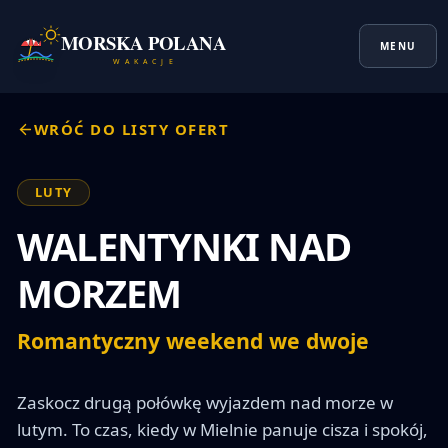
MORSKA POLANA
MENU
W A K A C J E
WRÓĆ DO LISTY OFERT
LUTY
WALENTYNKI NAD
MORZEM
Romantyczny weekend we dwoje
Zaskocz drugą połówkę wyjazdem nad morze w 
lutym. To czas, kiedy w Mielnie panuje cisza i spokój, 