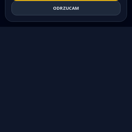
ODRZUCAM
WKRÓTCE
NEWSLETTER MORSKA
POLANA
Bądź na bieżąco z promocjami i nowościami.
Pracujemy nad uruchomieniem newslettera z