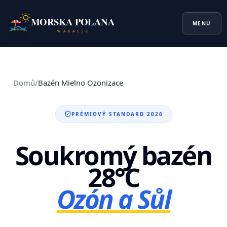
MORSKA POLANA
MENU
W A K A C J E
Domů
/
Bazén Mielno Ozonizace
PRÉMIOVÝ STANDARD 2026
Soukromý bazén
28°C
Ozón a Sůl