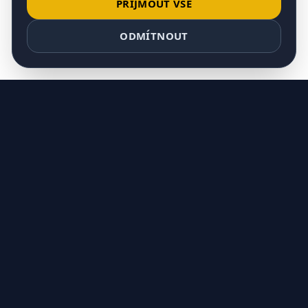
PŘIJMOUT VŠE
ODMÍTNOUT
JIŽ BRZY
MORSKA POLANA
NEWSLETTER
Buďte v obraze o akcích a novinkách.