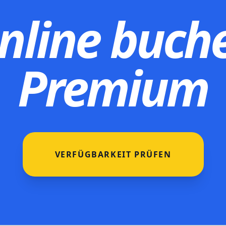
nline buch
Premium
VERFÜGBARKEIT PRÜFEN