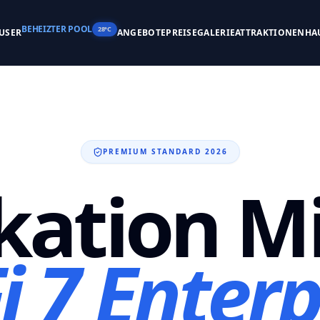
BEHEIZTER POOL
28°C
USER
ANGEBOTE
PREISE
GALERIE
ATTRAKTIONEN
HA
PREMIUM STANDARD 2026
ation M
i 7 Enterp