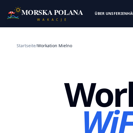
MORSKA POLANA
ÜBER UNS
FERIENHÄ
W A K A C J E
Startseite
/
Workation Mielno
Work
WiF