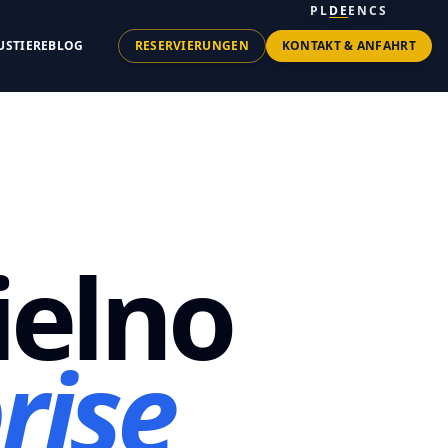
PL
DE
EN
CS
USTIERE
BLOG
RESERVIERUNGEN
KONTAKT & ANFAHRT
ielno
rise